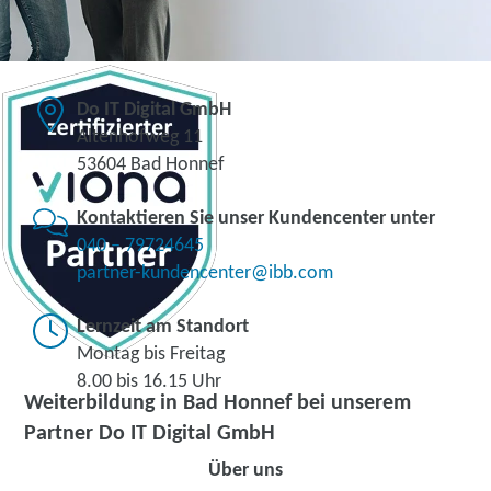
Do IT Digital GmbH
Altenhofweg 11
53604 Bad Honnef
Kontaktieren Sie unser Kundencenter unter
040 – 79724645
partner-kundencenter@ibb.com
Lernzeit am Standort
Montag bis Freitag
8.00 bis 16.15 Uhr
Weiterbildung in Bad Honnef bei unserem
Partner Do IT Digital GmbH
Über uns