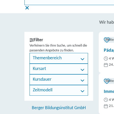
Wir ha
Filter
Weite
Verfeinern Sie Ihre Suche, um schnell die
Päda
passenden Angebote zu finden.
Themenbereich
4 W
24
Kursart
Kursdauer
Weite
Zeitmodell
Immo
4 W
21
Berger Bildungsinstitut GmbH