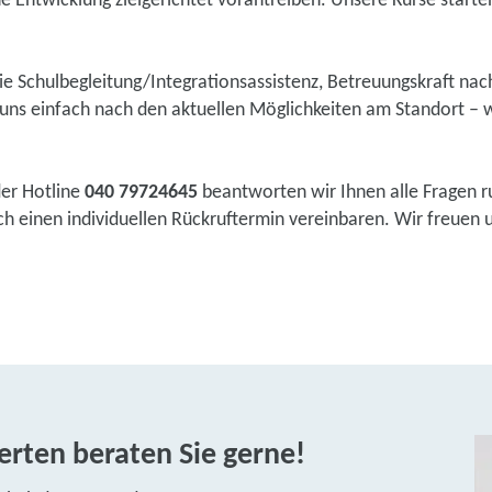
he Entwicklung zielgerichtet vorantreiben. Unsere Kurse starten 
wie Schulbegleitung/Integrationsassistenz, Betreuungskraft na
ns einfach nach den aktuellen Möglichkeiten am Standort – w
der Hotline
040 79724645
beantworten wir Ihnen alle Fragen r
 einen individuellen Rückruftermin vereinbaren. Wir freuen un
rten beraten Sie gerne!