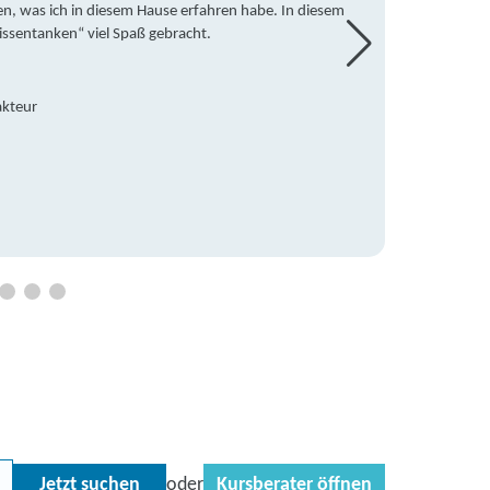
en, was ich in diesem Hause erfahren habe. In diesem
war ic
issentanken“ viel Spaß gebracht.
freute
Mitsch
den Do
Hause 
akteur
an die
Hildeg
Betreu
Jetzt suchen
Kursberater öffnen
oder