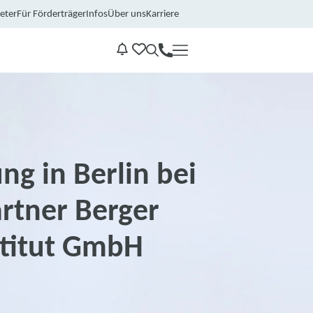
eter
Für Förderträger
Infos
Über uns
Karriere
Kontakt
Benachrichtungen
ng in Berlin bei
rtner Berger
stitut GmbH