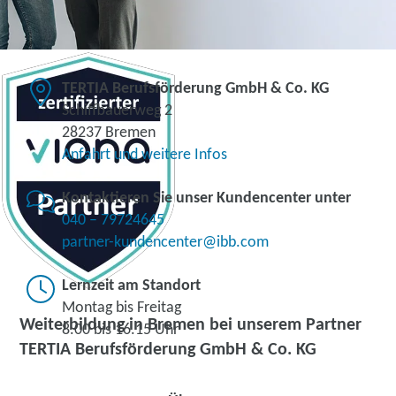
TERTIA Berufsförderung GmbH & Co. KG
Schiffbauerweg 2
28237 Bremen
Anfahrt und weitere Infos
Kontaktieren Sie unser Kundencenter unter
040 – 79724645
partner-kundencenter@ibb.com
Lernzeit am Standort
Montag bis Freitag
Weiterbildung in Bremen bei unserem Partner
8.00 bis 16.15 Uhr
TERTIA Berufsförderung GmbH & Co. KG