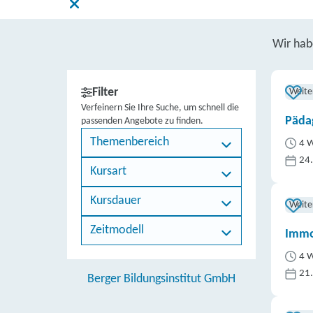
Wir ha
Filter
Weite
Verfeinern Sie Ihre Suche, um schnell die
Päda
passenden Angebote zu finden.
Themenbereich
4 W
24
Kursart
Kursdauer
Weite
Zeitmodell
Immo
4 W
21
Berger Bildungsinstitut GmbH