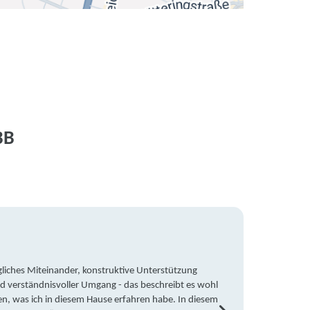
BB
liches Miteinander, konstruktive Unterstützung
Trotz 
d verständnisvoller Umgang - das beschreibt es wohl
wegen 
en, was ich in diesem Hause erfahren habe. In diesem
war ic