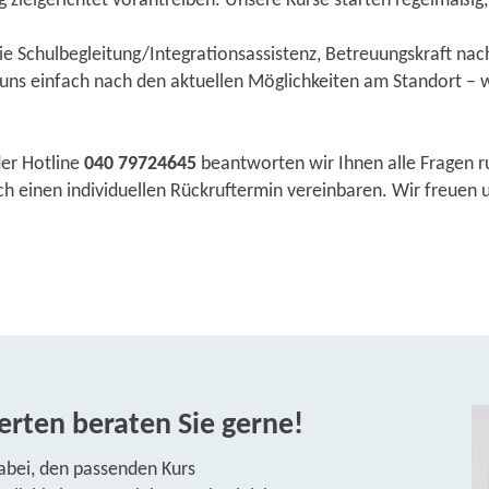
 zielgerichtet vorantreiben. Unsere Kurse starten regelmäßig, e
wie Schulbegleitung/Integrationsassistenz, Betreuungskraft na
ns einfach nach den aktuellen Möglichkeiten am Standort – w
der Hotline
040 79724645
beantworten wir Ihnen alle Fragen r
 einen individuellen Rückruftermin vereinbaren. Wir freuen un
rten beraten Sie gerne!
abei, den passenden Kurs