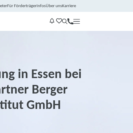
eter
Für Förderträger
Infos
Über uns
Karriere
Kontakt
Benachrichtungen
ng in Essen bei
rtner Berger
stitut GmbH