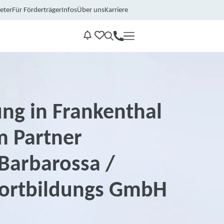
eter
Für Förderträger
Infos
Über uns
Karriere
Kontakt
Benachrichtungen
ng in Frankenthal
m Partner
Barbarossa /
ortbildungs GmbH