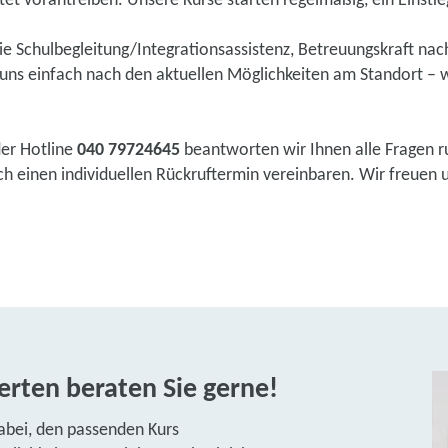
tet vorantreiben. Unsere Kurse starten regelmäßig, ein Einstieg 
wie Schulbegleitung/Integrationsassistenz, Betreuungskraft na
ns einfach nach den aktuellen Möglichkeiten am Standort – w
der Hotline
040 79724645
beantworten wir Ihnen alle Fragen r
einen individuellen Rückruftermin vereinbaren. Wir freuen uns
rten beraten Sie gerne!
abei, den passenden Kurs