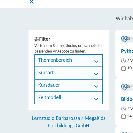
Wir ha
Filter
Weite
Verfeinern Sie Ihre Suche, um schnell die
Pytho
passenden Angebote zu finden.
Themenbereich
2 W
10
Kursart
Kursdauer
Weite
Zeitmodell
Bildb
2 W
24
Lernstudio Barbarossa / MegaKids
Fortbildungs GmbH