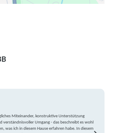
BB
liches Miteinander, konstruktive Unterstützung
Trotz 
d verständnisvoller Umgang - das beschreibt es wohl
wegen 
en, was ich in diesem Hause erfahren habe. In diesem
war ic