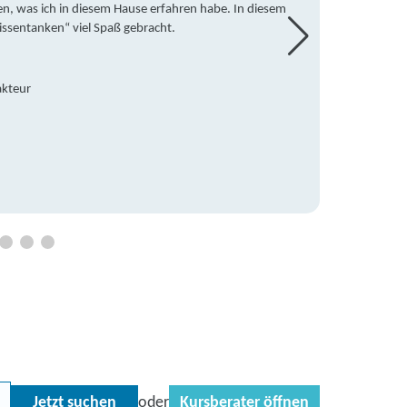
en, was ich in diesem Hause erfahren habe. In diesem
war ic
issentanken“ viel Spaß gebracht.
freute
Mitsch
den Do
Hause 
akteur
an die
Hildeg
Betreu
Jetzt suchen
Kursberater öffnen
oder