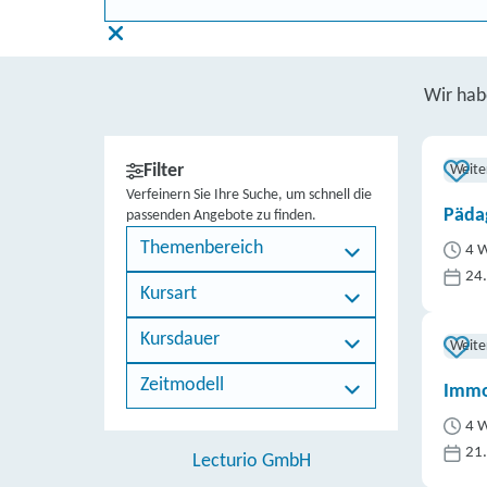
Wir ha
Filter
Weite
Verfeinern Sie Ihre Suche, um schnell die
Päda
passenden Angebote zu finden.
Themenbereich
4 W
24
Kursart
Kursdauer
Weite
Zeitmodell
Immo
4 W
21
Lecturio GmbH