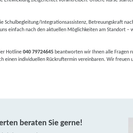
he Entwicklung zielgerichtet vorantreiben. Unsere Kurse starten 
wie Schulbegleitung/Integrationsassistenz, Betreuungskraft na
ns einfach nach den aktuellen Möglichkeiten am Standort – w
der Hotline
040 79724645
beantworten wir Ihnen alle Fragen r
 einen individuellen Rückruftermin vereinbaren. Wir freuen un
rten beraten Sie gerne!