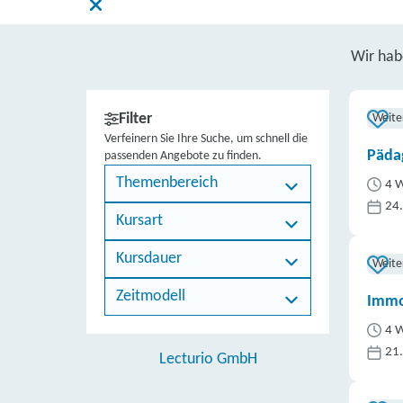
Wir ha
Filter
Weite
Verfeinern Sie Ihre Suche, um schnell die
Päda
passenden Angebote zu finden.
Themenbereich
4 W
24
Kursart
Kursdauer
Weite
Zeitmodell
Immo
4 W
21
Lecturio GmbH