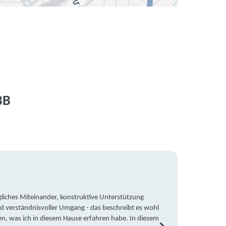
BB
liches Miteinander, konstruktive Unterstützung
Trotz 
d verständnisvoller Umgang - das beschreibt es wohl
wegen 
en, was ich in diesem Hause erfahren habe. In diesem
war ic