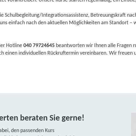
tet vorantreiben. Unsere Kurse starten regelmäßig, ein Einstieg 
wie Schulbegleitung/Integrationsassistenz, Betreuungskraft na
ns einfach nach den aktuellen Möglichkeiten am Standort – w
der Hotline
040 79724645
beantworten wir Ihnen alle Fragen r
 einen individuellen Rückruftermin vereinbaren. Wir freuen un
rten beraten Sie gerne!
abei, den passenden Kurs