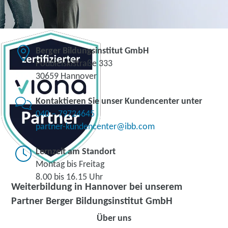
Berger Bildungsinstitut GmbH
Podbielskistraße 333
30659 Hannover
Kontaktieren Sie unser Kundencenter unter
040 – 79724645
partner-kundencenter@ibb.com
Lernzeit am Standort
Montag bis Freitag
8.00 bis 16.15 Uhr
Weiterbildung in Hannover bei unserem
Partner Berger Bildungsinstitut GmbH
Über uns