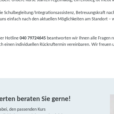
eiben. Unsere Kurse starten regelmäßig, ein Einstieg ist meist k
wie Schulbegleitung/Integrationsassistenz, Betreuungskraft na
ns einfach nach den aktuellen Möglichkeiten am Standort – w
der Hotline
040 79724645
beantworten wir Ihnen alle Fragen r
 einen individuellen Rückruftermin vereinbaren. Wir freuen un
rten beraten Sie gerne!
abei, den passenden Kurs