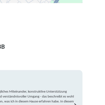
BB
liches Miteinander, konstruktive Unterstützung
Trotz 
d verständnisvoller Umgang - das beschreibt es wohl
wegen 
en, was ich in diesem Hause erfahren habe. In diesem
war ic