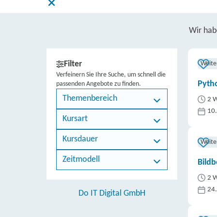
Wir ha
Filter
Weite
Verfeinern Sie Ihre Suche, um schnell die
Pytho
passenden Angebote zu finden.
Themenbereich
2 W
10
Kursart
Kursdauer
Weite
Zeitmodell
Bildb
2 W
24
Do IT Digital GmbH