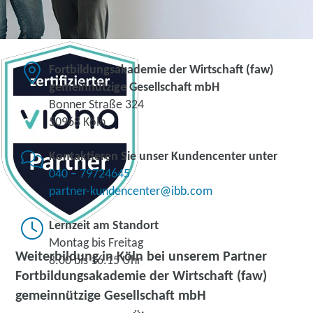
Fortbildungsakademie der Wirtschaft (faw)
gemeinnützige Gesellschaft mbH
Bonner Straße 324
50968 Köln
Kontaktieren Sie unser Kundencenter unter
040 – 79724645
partner-kundencenter@ibb.com
Lernzeit am Standort
Montag bis Freitag
Weiterbildung in Köln bei unserem Partner
8.00 bis 16.15 Uhr
Fortbildungsakademie der Wirtschaft (faw)
gemeinnützige Gesellschaft mbH