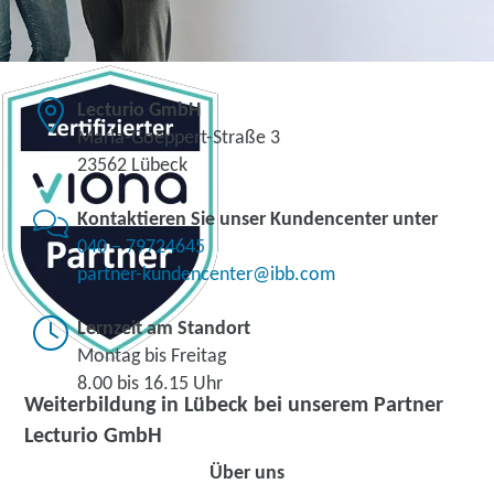
Lecturio GmbH
Maria-Goeppert-Straße 3
23562 Lübeck
Kontaktieren Sie unser Kundencenter unter
040 – 79724645
partner-kundencenter@ibb.com
Lernzeit am Standort
Montag bis Freitag
8.00 bis 16.15 Uhr
Weiterbildung in Lübeck bei unserem Partner
Lecturio GmbH
Über uns