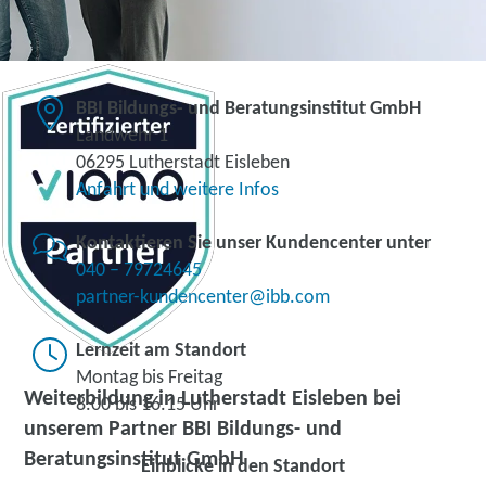
BBI Bildungs- und Beratungsinstitut GmbH
Landwehr 1
06295 Lutherstadt Eisleben
Anfahrt und weitere Infos
Kontaktieren Sie unser Kundencenter unter
040 – 79724645
partner-kundencenter@ibb.com
Lernzeit am Standort
Montag bis Freitag
Weiterbildung in Lutherstadt Eisleben bei
8.00 bis 16.15 Uhr
unserem Partner BBI Bildungs- und
Beratungsinstitut GmbH
Einblicke in den Standort