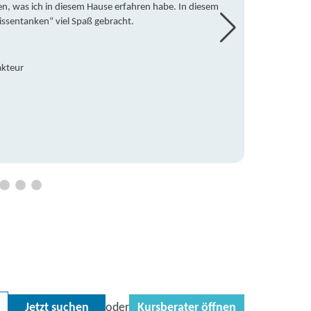
en, was ich in diesem Hause erfahren habe. In diesem
war ic
issentanken“ viel Spaß gebracht.
freute
Mitsch
den Do
Hause 
akteur
an die
Hildeg
Betreu
Jetzt suchen
Kursberater öffnen
oder