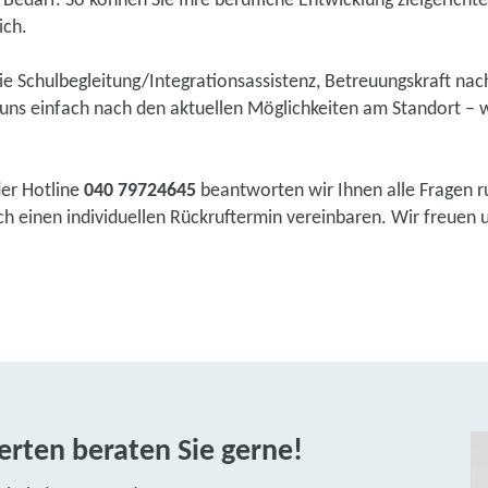
Bedarf. So können Sie Ihre berufliche Entwicklung zielgericht
ich.
wie Schulbegleitung/Integrationsassistenz, Betreuungskraft na
ns einfach nach den aktuellen Möglichkeiten am Standort – w
der Hotline
040 79724645
beantworten wir Ihnen alle Fragen r
einen individuellen Rückruftermin vereinbaren. Wir freuen uns
rten beraten Sie gerne!