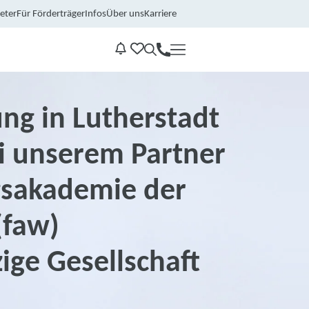
eter
Für Förderträger
Infos
Über uns
Karriere
Kontakt
Benachrichtungen
ng in Lutherstadt
i unserem Partner
gsakademie der
(faw)
ige Gesellschaft