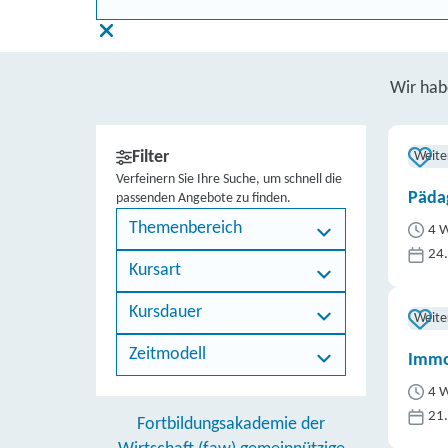
Wir ha
Filter
Weite
Verfeinern Sie Ihre Suche, um schnell die
Päda
passenden Angebote zu finden.
Themenbereich
4 W
24
Kursart
Kursdauer
Weite
Zeitmodell
Immo
4 W
21
Fortbildungsakademie der