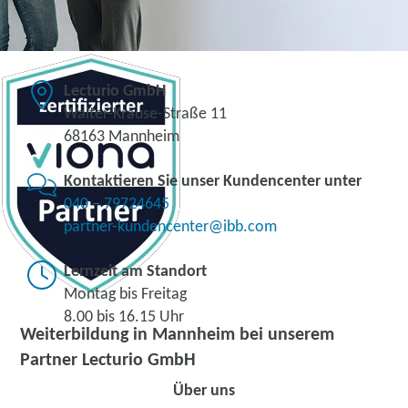
Lecturio GmbH
Walter-Krause-Straße 11
68163 Mannheim
Kontaktieren Sie unser Kundencenter unter
040 – 79724645
partner-kundencenter@ibb.com
Lernzeit am Standort
Montag bis Freitag
8.00 bis 16.15 Uhr
Weiterbildung in Mannheim bei unserem
Partner Lecturio GmbH
Über uns