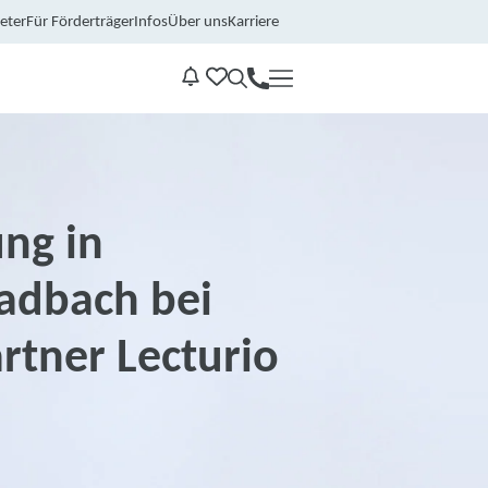
eter
Für Förderträger
Infos
Über uns
Karriere
Kontakt
Benachrichtungen
ng in
adbach bei
rtner Lecturio