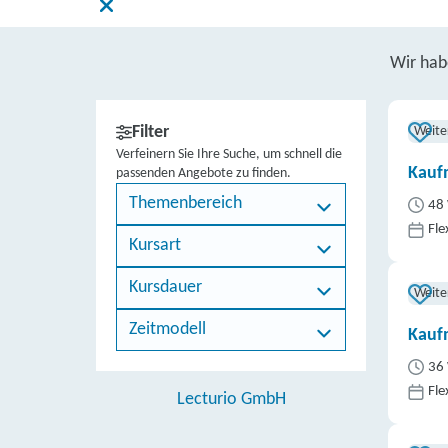
Wir ha
Filter
Weite
Verfeinern Sie Ihre Suche, um schnell die
Kauf
passenden Angebote zu finden.
Themenbereich
48 
Fle
Kursart
Kursdauer
Weite
Zeitmodell
Kauf
36 
Fle
Lecturio GmbH