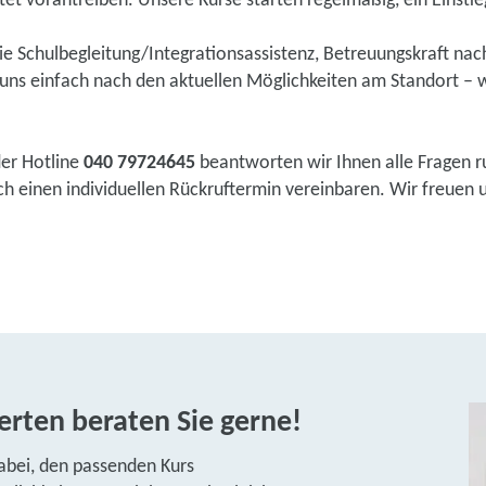
tet vorantreiben. Unsere Kurse starten regelmäßig, ein Einstieg 
wie Schulbegleitung/Integrationsassistenz, Betreuungskraft na
ns einfach nach den aktuellen Möglichkeiten am Standort – w
der Hotline
040 79724645
beantworten wir Ihnen alle Fragen r
einen individuellen Rückruftermin vereinbaren. Wir freuen uns
rten beraten Sie gerne!
abei, den passenden Kurs