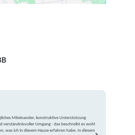
BB
liches Miteinander, konstruktive Unterstützung
Trotz 
d verständnisvoller Umgang - das beschreibt es wohl
wegen 
en, was ich in diesem Hause erfahren habe. In diesem
war ic