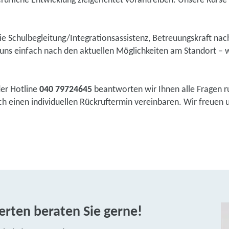
rufliche Entwicklung zielgerichtet vorantreiben. Unsere Kurse s
wie Schulbegleitung/Integrationsassistenz, Betreuungskraft na
ns einfach nach den aktuellen Möglichkeiten am Standort – w
der Hotline
040 79724645
beantworten wir Ihnen alle Fragen r
einen individuellen Rückruftermin vereinbaren. Wir freuen uns
rten beraten Sie gerne!