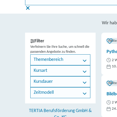
Wir ha
Filter
Weite
Verfeinern Sie Ihre Suche, um schnell die
Pytho
passenden Angebote zu finden.
Themenbereich
2 W
10
Kursart
Kursdauer
Weite
Zeitmodell
Bildb
2 W
24
TERTIA Berufsförderung GmbH &