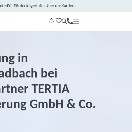
eter
Für Förderträger
Infos
Über uns
Karriere
Kontakt
Benachrichtungen
ng in
adbach bei
rtner TERTIA
erung GmbH & Co.