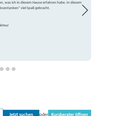
en, was ich in diesem Hause erfahren habe. In diesem
war ic
issentanken“ viel Spaß gebracht.
freute
Mitsch
den Do
Hause 
akteur
an die
Hildeg
Betreu
Jetzt suchen
Kursberater öffnen
oder