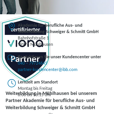
Akademie für berufliche Aus- und
Weiterbildung Schweiger & Schmitt GmbH
Bahnhofstraße 1
99974 Mühlhausen
Kontaktieren Sie unser Kundencenter unter
040 – 79724645
partner-kundencenter@ibb.com
Lernzeit am Standort
Montag bis Freitag
Weiterbildung in Mühlhausen bei unserem
8.00 bis 16.15 Uhr
Partner Akademie für berufliche Aus- und
Weiterbildung Schweiger & Schmitt GmbH