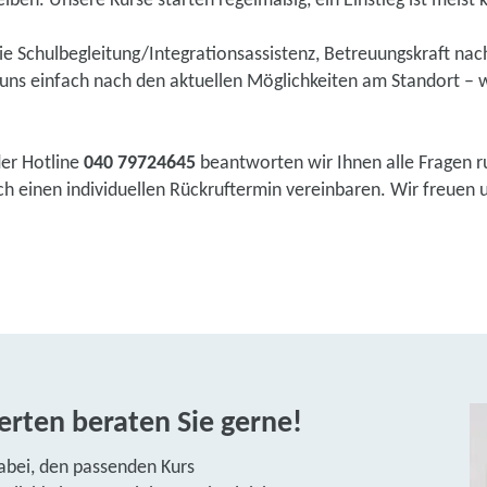
eiben. Unsere Kurse starten regelmäßig, ein Einstieg ist meist k
wie Schulbegleitung/Integrationsassistenz, Betreuungskraft na
ns einfach nach den aktuellen Möglichkeiten am Standort – w
der Hotline
040 79724645
beantworten wir Ihnen alle Fragen r
 einen individuellen Rückruftermin vereinbaren. Wir freuen un
rten beraten Sie gerne!
abei, den passenden Kurs