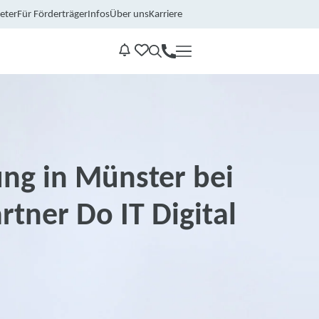
eter
Für Förderträger
Infos
Über uns
Karriere
Kontakt
Benachrichtungen
ung in Münster bei
tner Do IT Digital