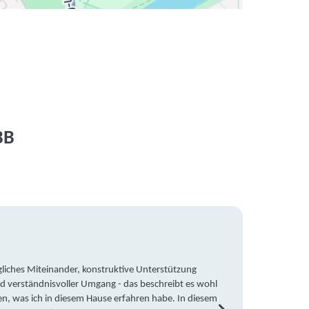
BB
liches Miteinander, konstruktive Unterstützung
Trotz 
d verständnisvoller Umgang - das beschreibt es wohl
wegen 
en, was ich in diesem Hause erfahren habe. In diesem
war ic