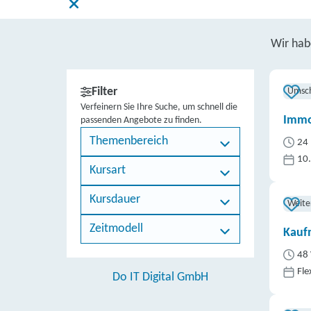
Wir ha
Filter
Umsc
Verfeinern Sie Ihre Suche, um schnell die
Immo
passenden Angebote zu finden.
Themenbereich
24 
10
Kursart
Kursdauer
Weite
Zeitmodell
Kauf
48 
Fle
Do IT Digital GmbH