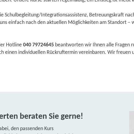
eiben. Unsere Kurse starten regelmäßig, ein Einstieg ist meist k
wie Schulbegleitung/Integrationsassistenz, Betreuungskraft na
ns einfach nach den aktuellen Möglichkeiten am Standort – w
der Hotline
040 79724645
beantworten wir Ihnen alle Fragen r
 einen individuellen Rückruftermin vereinbaren. Wir freuen un
rten beraten Sie gerne!
abei, den passenden Kurs