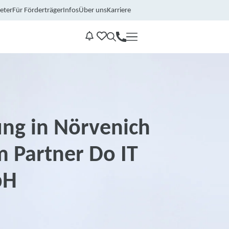
eter
Für Förderträger
Infos
Über uns
Karriere
Kontakt
Benachrichtungen
ung in Nörvenich
m Partner Do IT
bH