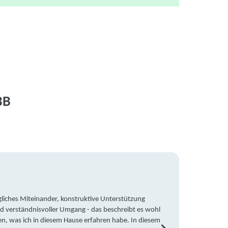
BB
liches Miteinander, konstruktive Unterstützung
Trotz 
d verständnisvoller Umgang - das beschreibt es wohl
wegen 
en, was ich in diesem Hause erfahren habe. In diesem
war ic