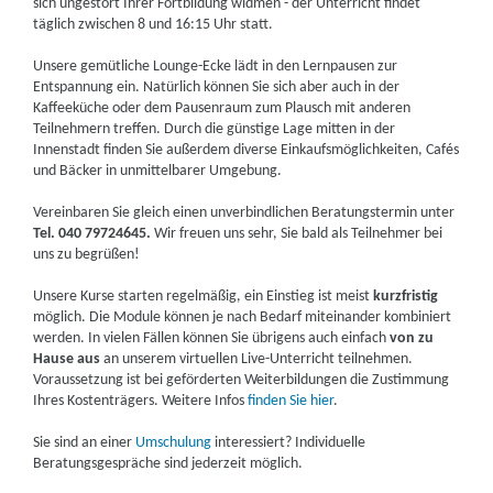
sich ungestört Ihrer Fortbildung widmen - der Unterricht findet
täglich zwischen 8 und 16:15 Uhr statt.
Unsere gemütliche Lounge-Ecke lädt in den Lernpausen zur
Entspannung ein. Natürlich können Sie sich aber auch in der
Kaffeeküche oder dem Pausenraum zum Plausch mit anderen
Teilnehmern treffen. Durch die günstige Lage mitten in der
Innenstadt finden Sie außerdem diverse Einkaufsmöglichkeiten, Cafés
und Bäcker in unmittelbarer Umgebung.
Vereinbaren Sie gleich einen unverbindlichen Beratungstermin unter
Tel. 040 79724645.
Wir freuen uns sehr, Sie bald als Teilnehmer bei
uns zu begrüßen!
Unsere Kurse starten regelmäßig, ein Einstieg ist meist
kurzfristig
möglich. Die Module können je nach Bedarf miteinander kombiniert
werden. In vielen Fällen können Sie übrigens auch einfach
von zu
Hause aus
an unserem virtuellen Live-Unterricht teilnehmen.
Voraussetzung ist bei geförderten Weiterbildungen die Zustimmung
Ihres Kostenträgers. Weitere Infos
finden Sie hier
.
Sie sind an einer
Umschulung
interessiert? Individuelle
Beratungsgespräche sind jederzeit möglich.