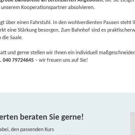
e
große Bandbreite an zertifizierten Angeboten
, die Sie ziel
 unserem Kooperationspartner absolvieren.
rfügt über einen Fahrstuhl. In den wohlverdienten Pausen steht 
t eine Stärkung besorgen. Zum Bahnhof sind es praktischerwei
h die Saale.
tatt und gerne stellen wir Ihnen ein individuell maßgeschneider
l. 040 79724645
– wir freuen uns auf Sie!
rten beraten Sie gerne!
abei, den passenden Kurs