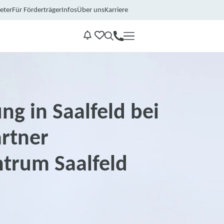
eter
Für Förderträger
Infos
Über uns
Karriere
Kontakt
Benachrichtungen
ng in Saalfeld bei
rtner
ntrum Saalfeld