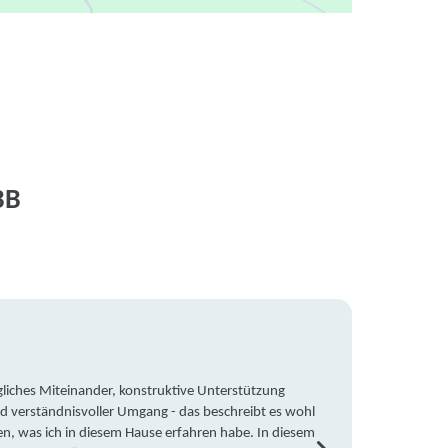
BB
liches Miteinander, konstruktive Unterstützung
Trotz 
d verständnisvoller Umgang - das beschreibt es wohl
wegen 
en, was ich in diesem Hause erfahren habe. In diesem
war ic