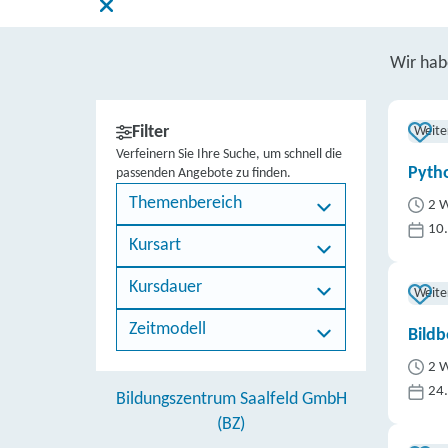
Wir ha
Filter
Weite
Verfeinern Sie Ihre Suche, um schnell die
Pytho
passenden Angebote zu finden.
Themenbereich
2 W
10
Kursart
Kursdauer
Weite
Zeitmodell
Bildb
2 W
24
Bildungszentrum Saalfeld GmbH
(BZ)