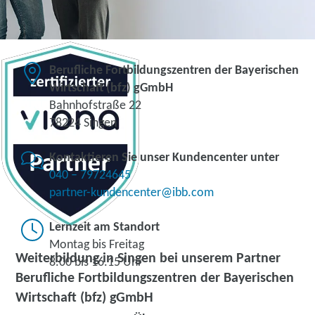
Berufliche Fortbildungszentren der Bayerischen
Wirtschaft (bfz) gGmbH
Bahnhofstraße 22
78224 Singen
Kontaktieren Sie unser Kundencenter unter
040 – 79724645
partner-kundencenter@ibb.com
Lernzeit am Standort
Montag bis Freitag
Weiterbildung in Singen bei unserem Partner
8.00 bis 16.15 Uhr
Berufliche Fortbildungszentren der Bayerischen
Wirtschaft (bfz) gGmbH