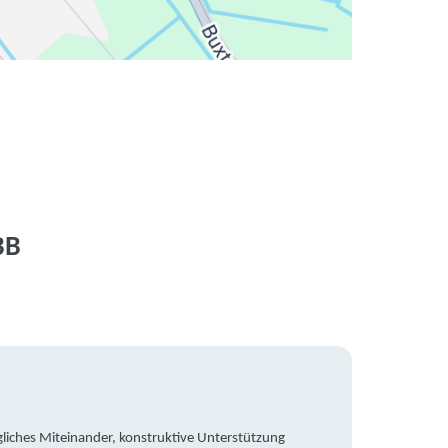
BB
liches Miteinander, konstruktive Unterstützung
Trotz 