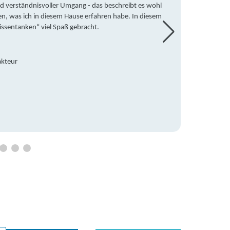
d verständnisvoller Umgang - das beschreibt es wohl
wegen 
en, was ich in diesem Hause erfahren habe. In diesem
war ic
issentanken“ viel Spaß gebracht.
freute
Mitsch
den Do
Hause 
akteur
an die
Hildeg
Betreu