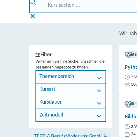
Wir ha
Filter
Weite
Verfeinern Sie Ihre Suche, um schnell die
Pytho
passenden Angebote zu finden.
Themenbereich
2 W
10
Kursart
Kursdauer
Weite
Zeitmodell
Bildb
2 W
24
TERTIA Berufsförderung GmbH &