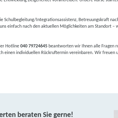
he Entwicklung zielgerichtet vorantreiben. Unsere Kurse starten 
wie Schulbegleitung/Integrationsassistenz, Betreuungskraft na
ns einfach nach den aktuellen Möglichkeiten am Standort – w
der Hotline
040 79724645
beantworten wir Ihnen alle Fragen r
 einen individuellen Rückruftermin vereinbaren. Wir freuen un
rten beraten Sie gerne!