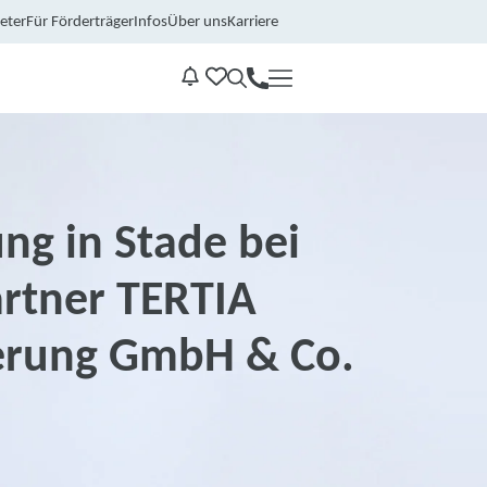
eter
Für Förderträger
Infos
Über uns
Karriere
Kontakt
Benachrichtungen
ng in Stade bei
rtner TERTIA
erung GmbH & Co.