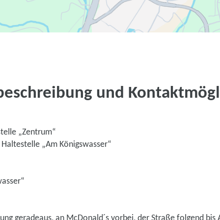
beschreibung und Kontaktmögl
telle „Zentrum“
 Haltestelle „Am Königswasser“
wasser“
ng geradeaus, an McDonald´s vorbei, der Straße folgend bis Au