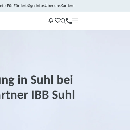
eter
Für Förderträger
Infos
Über uns
Karriere
Kontakt
Benachrichtungen
ng in Suhl bei
rtner IBB Suhl