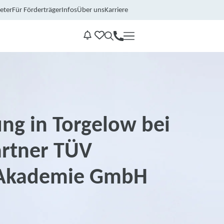
eter
Für Förderträger
Infos
Über uns
Karriere
Kontakt
Benachrichtungen
ng in Torgelow bei
rtner TÜV
 Akademie GmbH