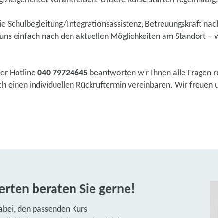
 zielgerichtet vorantreiben. Unsere Kurse starten regelmäßig, e
wie Schulbegleitung/Integrationsassistenz, Betreuungskraft na
ns einfach nach den aktuellen Möglichkeiten am Standort – w
der Hotline
040 79724645
beantworten wir Ihnen alle Fragen r
 einen individuellen Rückruftermin vereinbaren. Wir freuen un
rten beraten Sie gerne!
abei, den passenden Kurs