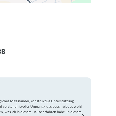
BB
liches Miteinander, konstruktive Unterstützung
Trotz 
d verständnisvoller Umgang - das beschreibt es wohl
wegen 
en, was ich in diesem Hause erfahren habe. In diesem
war ic