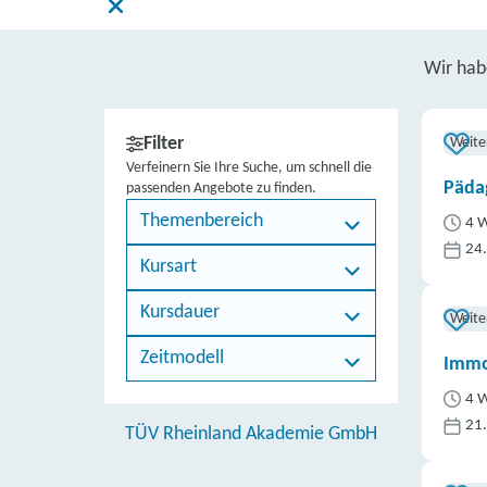
Wir ha
Filter
Weite
Verfeinern Sie Ihre Suche, um schnell die
Päda
passenden Angebote zu finden.
Themenbereich
4 W
24
Kursart
Kursdauer
Weite
Zeitmodell
Immo
4 W
21
TÜV Rheinland Akademie GmbH