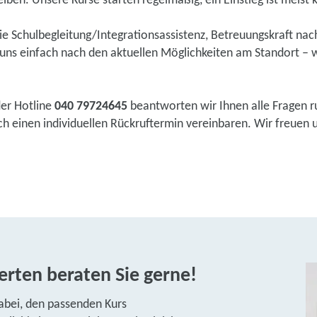
eiben. Unsere Kurse starten regelmäßig, ein Einstieg ist meist k
wie Schulbegleitung/Integrationsassistenz, Betreuungskraft na
ns einfach nach den aktuellen Möglichkeiten am Standort – w
der Hotline
040 79724645
beantworten wir Ihnen alle Fragen r
 einen individuellen Rückruftermin vereinbaren. Wir freuen un
rten beraten Sie gerne!
abei, den passenden Kurs