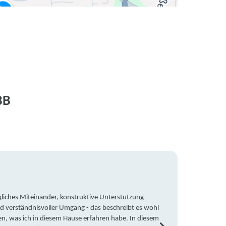
BB
liches Miteinander, konstruktive Unterstützung
Trotz 
d verständnisvoller Umgang - das beschreibt es wohl
wegen 
en, was ich in diesem Hause erfahren habe. In diesem
war ic