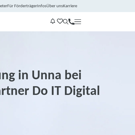
eter
Für Förderträger
Infos
Über uns
Karriere
Kontakt
Benachrichtungen
ung in Unna bei
tner Do IT Digital