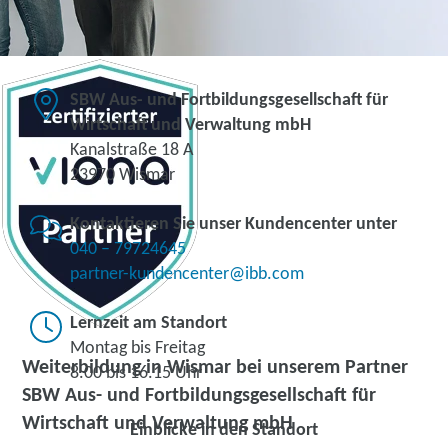
SBW Aus- und Fortbildungsgesellschaft für
Wirtschaft und Verwaltung mbH
Kanalstraße 18 A
23970 Wismar
Kontaktieren Sie unser Kundencenter unter
040 – 79724645
partner-kundencenter@ibb.com
Lernzeit am Standort
Montag bis Freitag
Weiterbildung in Wismar bei unserem Partner
8.00 bis 16.15 Uhr
SBW Aus- und Fortbildungsgesellschaft für
Wirtschaft und Verwaltung mbH
Einblicke in den Standort