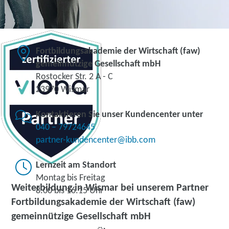
Fortbildungsakademie der Wirtschaft (faw)
gemeinnützige Gesellschaft mbH
Rostocker Str. 2 A - C
23970 Wismar
Kontaktieren Sie unser Kundencenter unter
040 – 79724645
partner-kundencenter@ibb.com
Lernzeit am Standort
Montag bis Freitag
Weiterbildung in Wismar bei unserem Partner
8.00 bis 16.15 Uhr
Fortbildungsakademie der Wirtschaft (faw)
gemeinnützige Gesellschaft mbH