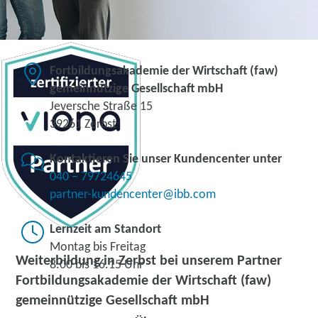
Fortbildungsakademie der Wirtschaft (faw)
gemeinnützige Gesellschaft mbH
Jeversche Straße 15
39261 Zerbst
Kontaktieren Sie unser Kundencenter unter
040 – 79724645
partner-kundencenter@ibb.com
Lernzeit am Standort
Montag bis Freitag
Weiterbildung in Zerbst bei unserem Partner
8.00 bis 16.15 Uhr
Fortbildungsakademie der Wirtschaft (faw)
gemeinnützige Gesellschaft mbH