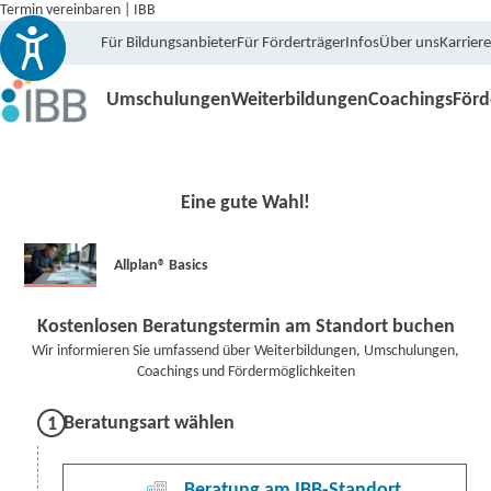
Termin vereinbaren | IBB
Für Bildungsanbieter
Für Förderträger
Infos
Über uns
Karriere
Umschulungen
Weiterbildungen
Coachings
För
Eine gute Wahl!
Allplan® Basics
Kostenlosen Beratungstermin am Standort buchen
Wir informieren Sie umfassend über Weiterbildungen, Umschulungen,
Coachings und Fördermöglichkeiten
Beratungsart wählen
Beratung am IBB-Standort