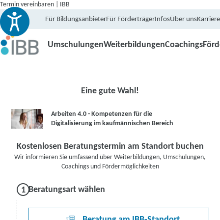
Termin vereinbaren | IBB
Für Bildungsanbieter
Für Förderträger
Infos
Über uns
Karriere
Umschulungen
Weiterbildungen
Coachings
För
Eine gute Wahl!
Arbeiten 4.0 - Kompetenzen für die
Digitalisierung im kaufmännischen Bereich
Kostenlosen Beratungstermin am Standort buchen
Wir informieren Sie umfassend über Weiterbildungen, Umschulungen,
Coachings und Fördermöglichkeiten
Beratungsart wählen
Beratung am IBB-Standort