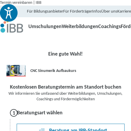
Termin vereinbaren | IBB
Für Bildungsanbieter
Für Förderträger
Infos
Über uns
Karriere
Umschulungen
Weiterbildungen
Coachings
För
Eine gute Wahl!
CNC Sinumerik Aufbaukurs
Kostenlosen Beratungstermin am Standort buchen
Wir informieren Sie umfassend über Weiterbildungen, Umschulungen,
Coachings und Fördermöglichkeiten
Beratungsart wählen
Beratung am IBB-Standort