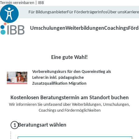
Termin vereinbaren | IBB
Für Bildungsanbieter
Für Förderträger
Infos
Über uns
Karriere
Umschulungen
Weiterbildungen
Coachings
För
Eine gute Wahl!
Vorbereitungskurs für den Quereinstieg als
Lehrer:in inkl. pädagogische
Zusatzqualifikation Migration
Kostenlosen Beratungstermin am Standort buchen
Wir informieren Sie umfassend über Weiterbildungen, Umschulungen,
Coachings und Fördermöglichkeiten
Beratungsart wählen