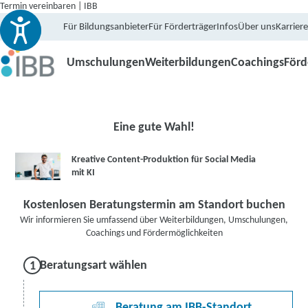
Termin vereinbaren | IBB
Für Bildungsanbieter
Für Förderträger
Infos
Über uns
Karriere
Umschulungen
Weiterbildungen
Coachings
För
Eine gute Wahl!
Kreative Content-Produktion für Social Media
mit KI
Kostenlosen Beratungstermin am Standort buchen
Wir informieren Sie umfassend über Weiterbildungen, Umschulungen,
Coachings und Fördermöglichkeiten
Beratungsart wählen
Beratung am IBB-Standort