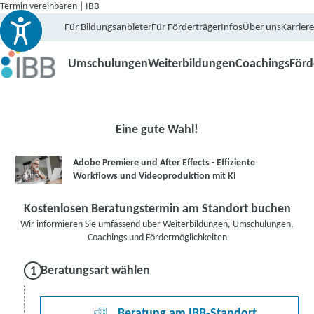
Termin vereinbaren | IBB
Für Bildungsanbieter
Für Förderträger
Infos
Über uns
Karriere
Umschulungen
Weiterbildungen
Coachings
För
Eine gute Wahl!
Adobe Premiere und After Effects - Effiziente
Workflows und Videoproduktion mit KI
Kostenlosen Beratungstermin am Standort buchen
Wir informieren Sie umfassend über Weiterbildungen, Umschulungen,
Coachings und Fördermöglichkeiten
Beratungsart wählen
Beratung am IBB-Standort