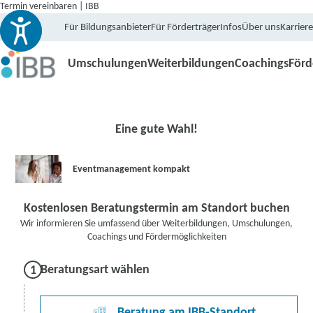
Termin vereinbaren | IBB
Für Bildungsanbieter
Für Förderträger
Infos
Über uns
Karriere
Umschulungen
Weiterbildungen
Coachings
För
Eine gute Wahl!
Eventmanagement kompakt
Kostenlosen Beratungstermin am Standort buchen
Wir informieren Sie umfassend über Weiterbildungen, Umschulungen,
Coachings und Fördermöglichkeiten
Beratungsart wählen
Beratung am IBB-Standort