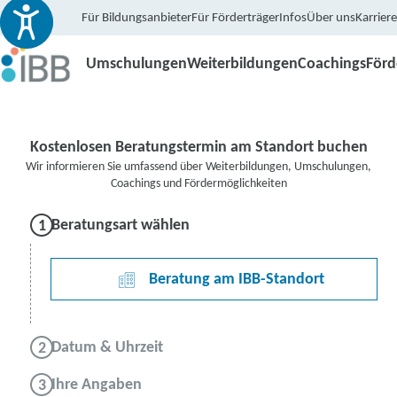
Für Bildungsanbieter
Für Förderträger
Infos
Über uns
Karriere
Umschulungen
Weiterbildungen
Coachings
För
Kostenlosen Beratungstermin am Standort buchen
Wir informieren Sie umfassend über Weiterbildungen, Umschulungen,
Coachings und Fördermöglichkeiten
Beratungsart wählen
Beratung am IBB-Standort
Datum & Uhrzeit
Ihre Angaben