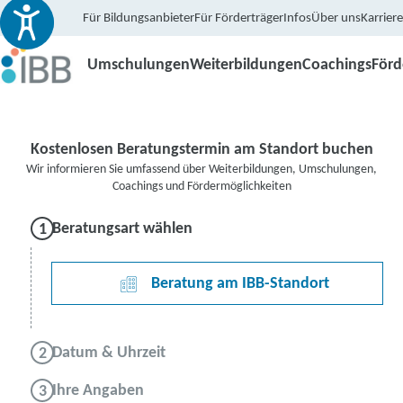
Für Bildungsanbieter
Für Förderträger
Infos
Über uns
Karriere
Umschulungen
Weiterbildungen
Coachings
För
Kostenlosen Beratungstermin am Standort buchen
Wir informieren Sie umfassend über Weiterbildungen, Umschulungen,
Coachings und Fördermöglichkeiten
Beratungsart wählen
Beratung am IBB-Standort
Datum & Uhrzeit
Ihre Angaben