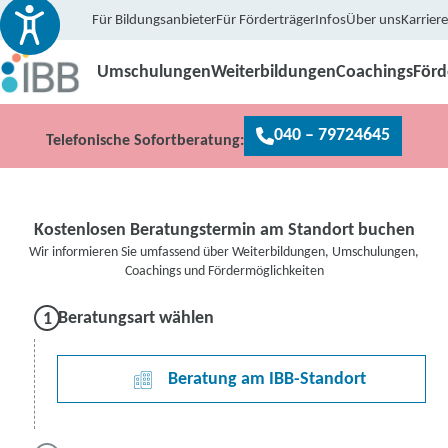
Für Bildungsanbieter
Für Förderträger
Infos
Über uns
Karriere
Umschulungen
Weiterbildungen
Coachings
För
040 – 79724645
Telefonische
Sofortberatung:
Kostenlosen Beratungstermin am Standort buchen
Wir informieren Sie umfassend über Weiterbildungen, Umschulungen,
Coachings und Fördermöglichkeiten
Beratungsart wählen
Beratung am IBB-Standort