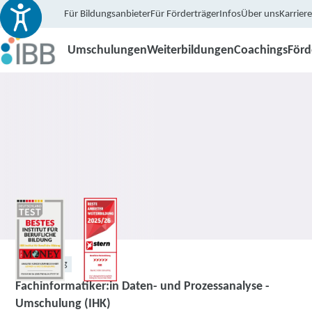
Für Bildungsanbieter
Für Förderträger
Infos
Über uns
Karriere
Umschulungen
Weiterbildungen
Coachings
För
Umschulung
Fachinformatiker:in Daten- und Prozessanalyse -
Umschulung (IHK)