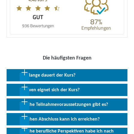
GUT
87%
936 Bewertungen
Empfehlungen
Die häufigsten Fragen
Wie lange dauert der Kurs?
24 Monate in Vollzeit inkl. 6 Monate Praktikum
Für wen eignet sich der Kurs?
Die Umschulung eignet sich für Arbeitssuchende mit oder ohne
Welche Teilnahmevoraussetzungen gibt es?
Berufsausbildung, die sich für eine Tätigkeit im IT-Bereich
interessieren.
Vorausgesetzt werden Deutschkenntnisse auf dem Niveau B2,
Welchen Abschluss kann ich erreichen?
Englischkenntnisse auf dem Niveau B1 sowie EDV-
Grundkenntnisse.
Welche berufliche Perspektiven habe ich nach
Abschluss:
Kammerprüfung & trägerinternes Zertifikat bzw.