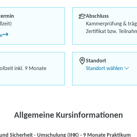
Praktikum
termin
Abschluss
Berufliches Profil optimi
lzeit)
Kammerprüfung & träg
Zertifikat bzw. Teilna
ne
Bis zu 100 % Förderung
Flexibel dank Live-Online-
Standort
llzeit inkl. 9 Monate
Standort wählen
Kontaktieren Sie 
Kursanfrage stell
Allgemeine Kursinformationen
 und Sicherheit - Umschulung (IHK) - 9 Monate Praktikum