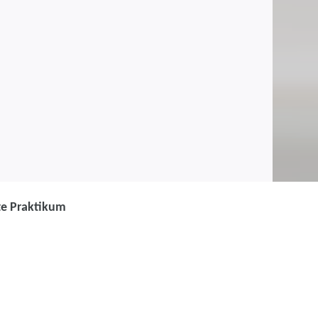
te Praktikum
Schutz und Sicherheit -
HK) - 9 Monate