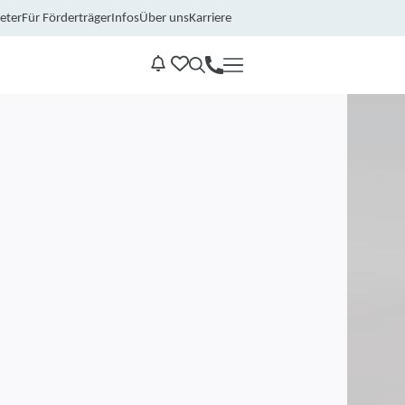
eter
Für Förderträger
Infos
Über uns
Karriere
Kontakt
Benachrichtungen