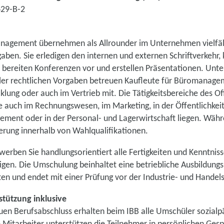
629-B-2
nagement übernehmen als Allrounder im Unternehmen vielfält
ben. Sie erledigen den internen und externen Schriftverkehr,
bereiten Konferenzen vor und erstellen Präsentationen. Unt
ler rechtlichen Vorgaben betreuen Kaufleute für Büromanage
cklung oder auch im Vertrieb mit. Die Tätigkeitsbereiche des
 auch im Rechnungswesen, im Marketing, in der Öffentlichkeit
ment oder in der Personal- und Lagerwirtschaft liegen. Wäh
sierung innerhalb von Wahlqualifikationen.
erben Sie handlungsorientiert alle Fertigkeiten und Kenntnisse
igen. Die Umschulung beinhaltet eine betriebliche Ausbildung
n und endet mit einer Prüfung vor der Industrie- und Handel
tützung inklusive
n Berufsabschluss erhalten beim IBB alle Umschüler sozial