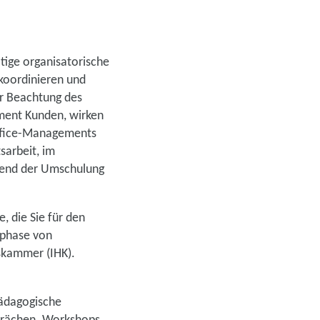
ige organisatorische
 koordinieren und
er Beachtung des
ment Kunden, wirken
 Office-Managements
sarbeit, im
rend der Umschulung
, die Sie für den
sphase von
skammer (IHK).
pädagogische