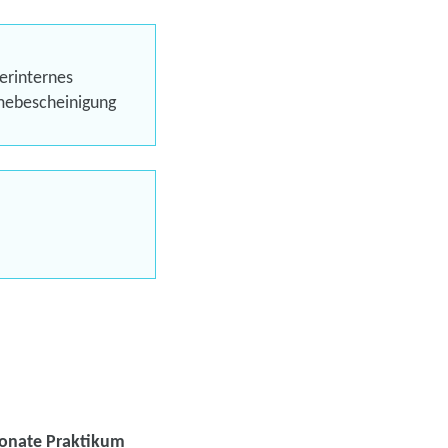
eren
erinternes
hmebescheinigung
Trainings
uns jetzt
en
Monate Praktikum