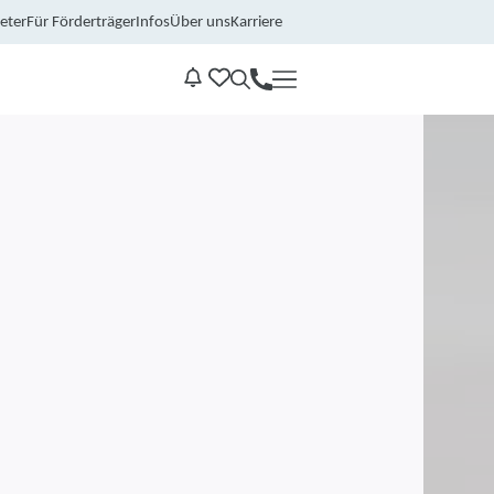
eter
Für Förderträger
Infos
Über uns
Karriere
Kontakt
Benachrichtungen