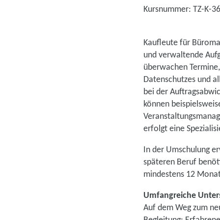
Kursnummer: TZ-K-3
Kaufleute für Büroma
und verwaltende Aufga
überwachen Termine, 
Datenschutzes und al
bei der Auftragsabwi
können beispielsweise
Veranstaltungsmanage
erfolgt eine Speziali
In der Umschulung erw
späteren Beruf benöt
mindestens 12 Monate
Umfangreiche Unters
Auf dem Weg zum neue