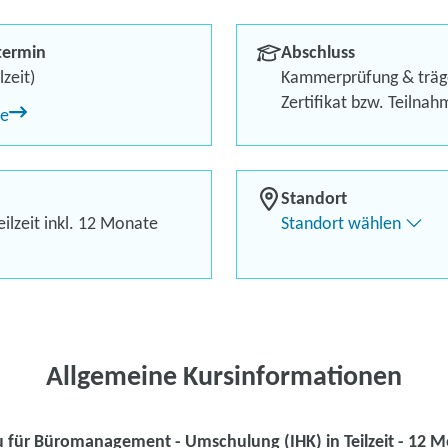
Berufliches Profil optimi
termin
Abschluss
Bis zu 100 % Förderung
lzeit)
Kammerprüfung & träg
Zertifikat bzw. Teilna
ne
Flexibel dank Live-Online-
Standort
ilzeit inkl. 12 Monate
Standort wählen
Kontaktieren Sie 
Kursanfrage stell
Allgemeine Kursinformationen
 für Büromanagement - Umschulung (IHK) in Teilzeit - 12 