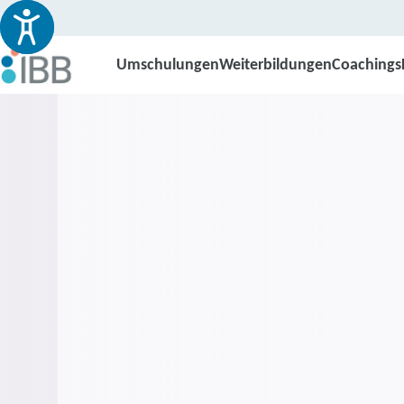
Umschulungen
Weiterbildungen
Coachings