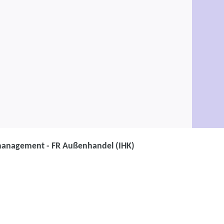
anagement - FR Außenhandel (IHK)
ufmann / Kauffrau für
ßenhandelsmanagement