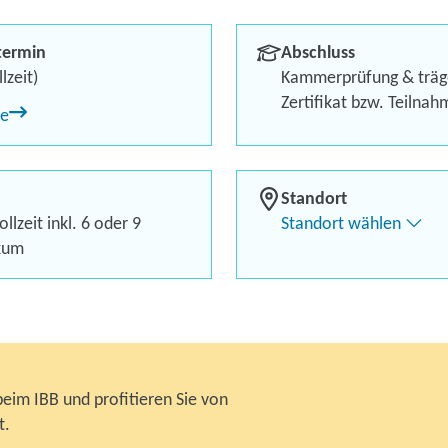
- FR Außenhan
termin
Abschluss
Bis zu 100 % finanzielle 
lzeit)
Kammerprüfung & träg
Zertifikat bzw. Teilna
ne
Attraktive Sonderzahlung
Inklusive* LanguageCert S
Standort
llzeit inkl. 6 oder 9
Standort wählen
Kontaktieren Sie 
kum
Kursanfrage stell
beim IBB und profitieren Sie von
t.