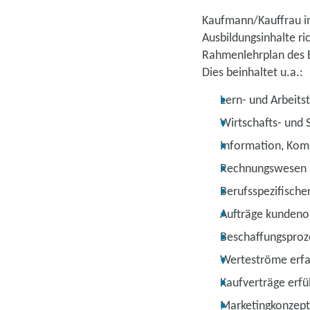
Kaufmann/Kauffrau i
Ausbildungsinhalte r
Rahmenlehrplan des B
Dies beinhaltet u.a.:
Lern- und Arbeits
Wirtschafts- und 
Information, Kom
Rechnungswesen
Berufsspezifische
Aufträge kundenor
Beschaffungsproz
Werteströme erf
Kaufverträge erfü
Marketingkonzept