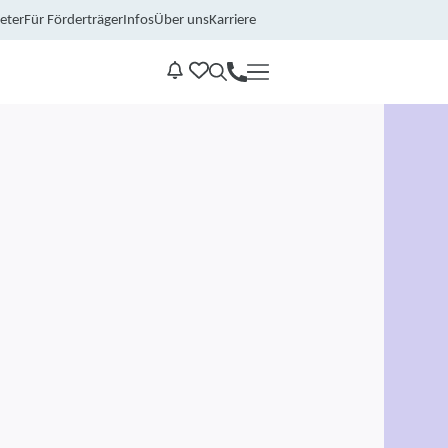
eter
Für Förderträger
Infos
Über uns
Karriere
Kontakt
Benachrichtungen