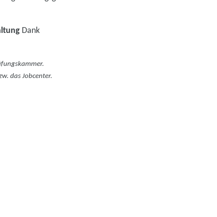
altung
Dank
Prüfungskammer.
zw. das Jobcenter.