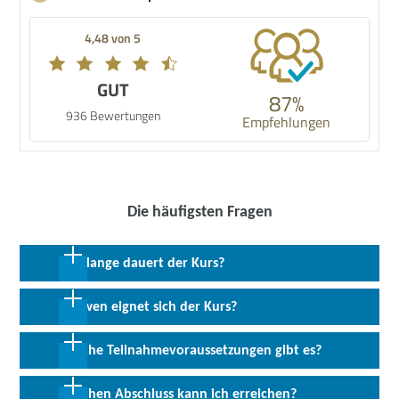
4,48 von 5
GUT
87%
936 Bewertungen
Empfehlungen
Die häufigsten Fragen
Wie lange dauert der Kurs?
33 Monate in Teilzeit inkl. 12 Monate Praktikum
Für wen eignet sich der Kurs?
Diese Umschulung eignet sich insbesondere für Arbeitssuchende
Welche Teilnahmevoraussetzungen gibt es?
mit oder ohne Berufsausbildung, die sich für eine Tätigkeit im
Gesundheitsbereich interessieren.
Vorausgesetzt werden Deutschkenntnisse auf dem Niveau B2
Welchen Abschluss kann ich erreichen?