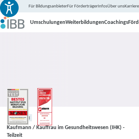
Für Bildungsanbieter
Für Förderträger
Infos
Über uns
Karriere
Umschulungen
Weiterbildungen
Coachings
För
Umschulung
Kaufmann / Kauffrau im Gesundheitswesen (IHK) -
Teilzeit