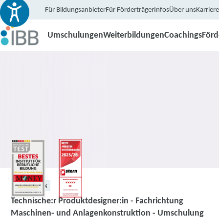
Für Bildungsanbieter
Für Förderträger
Infos
Über uns
Karriere
Umschulungen
Weiterbildungen
Coachings
För
Umschulung
Technische:r Produktdesigner:in - Fachrichtung
Maschinen- und Anlagenkonstruktion - Umschulung