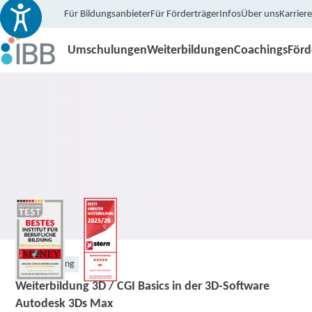
Für Bildungsanbieter
Für Förderträger
Infos
Über uns
Karriere
Umschulungen
Weiterbildungen
Coachings
För
Weiterbildung
Weiterbildung 3D / CGI Basics in der 3D-Software
Autodesk 3Ds Max