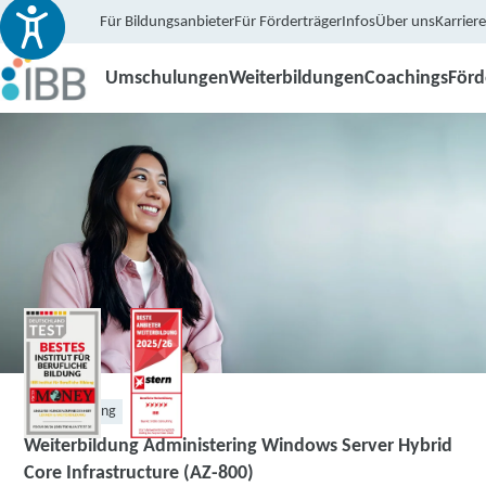
Für Bildungsanbieter
Für Förderträger
Infos
Über uns
Karriere
Umschulungen
Weiterbildungen
Coachings
För
Weiterbildung
Weiterbildung Administering Windows Server Hybrid
Core Infrastructure (AZ-800)