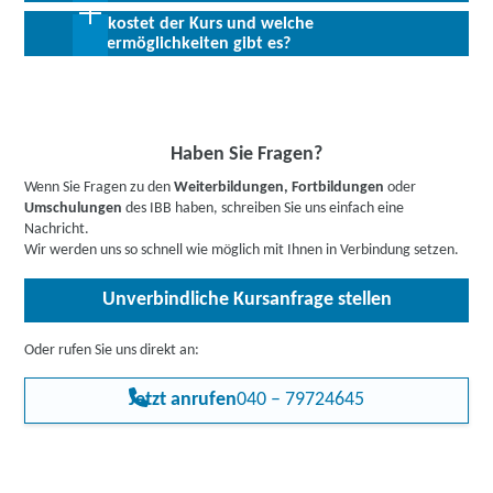
Was kostet der Kurs und welche
Allen Interessierten stehen wir in einem persönlichen Gespräch
Mit den umfangreichen Kenntnissen in der professionellen
Fördermöglichkeiten gibt es?
zur Abklärung ihrer individuellen Teilnahmevoraussetzungen zur
Videoschnittsoftware Adobe® Premiere® erhöhen sich Ihre
Verfügung.
beruflichen Chancen gerade in den Bereichen der Werbung und in
Bis zu 100 % Förderung möglich - unsere Mitarbeiter:innen
der Film- und Fernsehindustrie. Das Zusammenspiel von Adobe®
beraten Sie gerne zu Ihren individuellen Fördermöglichkeiten.
Premiere® mit Adobe® After Effekts® und Adobe® Photoshop® ist
Buchen Sie gleich einen
kostenlosen Beratungstermin
.
herausragend.
Informieren Sie sich
hier
gerne vorab über Förderprogramme,
Haben Sie Fragen?
z.B. den Bildungsgutschein. Hier gehts zu den Infos für
Wenn Sie Fragen zu den
Weiterbildungen, Fortbildungen
oder
Arbeitssuchende
,
Berufstätige
,
Unternehmen
oder
Umschulungen
des IBB haben, schreiben Sie uns einfach eine
Rehabilitand:innen
.
Nachricht.
Wir werden uns so schnell wie möglich mit Ihnen in Verbindung setzen.
Unverbindliche Kursanfrage stellen
Oder rufen Sie uns direkt an:
Jetzt anrufen
040 – 79724645