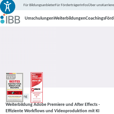
Für Bildungsanbieter
Für Förderträger
Infos
Über uns
Karriere
Umschulungen
Weiterbildungen
Coachings
För
Weiterbildung
Weiterbildung Adobe Premiere und After Effects -
Effiziente Workflows und Videoproduktion mit KI