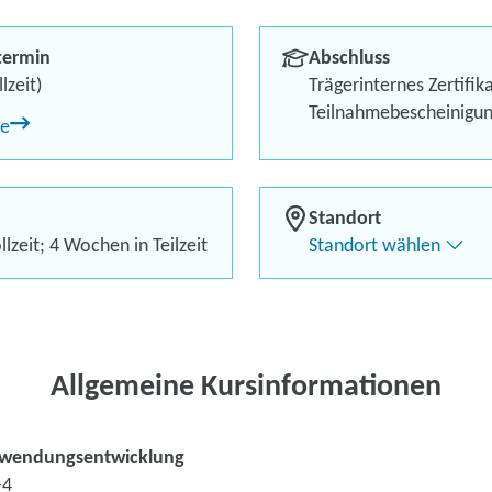
Kursstart garantiert!
termin
Abschluss
Bis zu 100 % Förderung
lzeit)
Trägerinternes Zertifik
Teilnahmebescheinigu
ne
Teilnahme von zu Hause 
Standort
lzeit; 4 Wochen in Teilzeit
Standort wählen
Kontaktieren Sie 
Kursanfrage stell
Allgemeine Kursinformationen
nwendungsentwicklung
-4