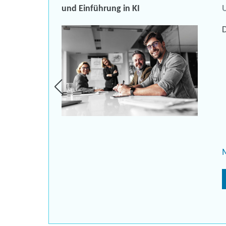
und Einführung in KI
U
D
ligenz