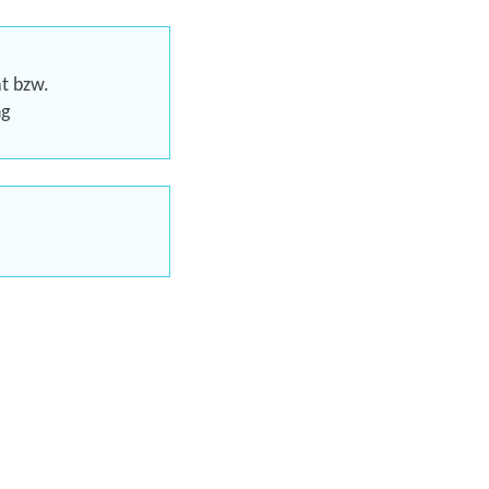
at bzw.
ng
aus möglich
uns jetzt
en