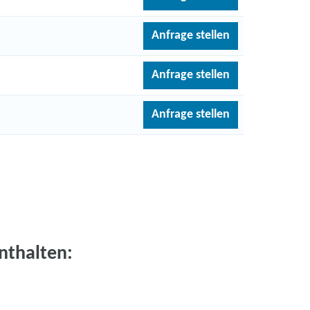
Anfrage stellen
Anfrage stellen
Anfrage stellen
nthalten:
Clean Code Programmierung mit
Nächster Startt