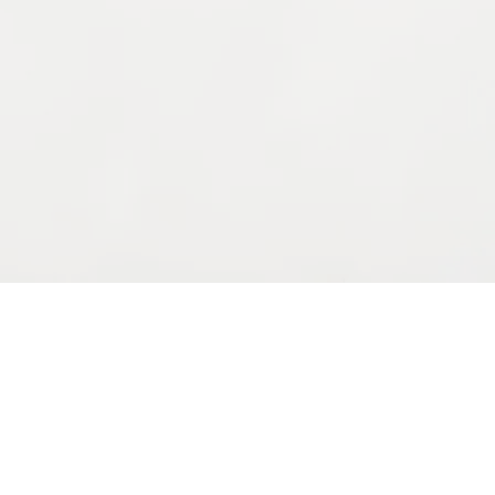
 C#
twicklung