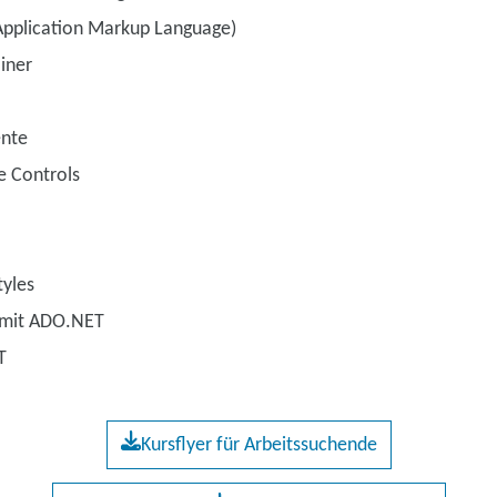
pplication Markup Language)
iner
nte
e Controls
tyles
 mit ADO.NET
T
Kursflyer für Arbeitssuchende